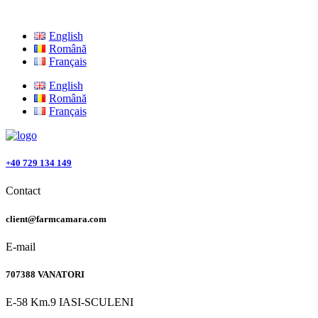
English
Română
Français
English
Română
Français
+40 729 134 149
Contact
client@farmcamara.com
E-mail
707388 VANATORI
E-58 Km.9 IASI-SCULENI