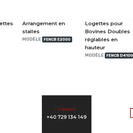
ettes
Arrangement en
Logettes pour
stalles
Bovines Doubles
MODÈLE
réglables en
FENCB E2000
hauteur
MODÈLE
FENCB D4100
Contact
+40 729 134 149