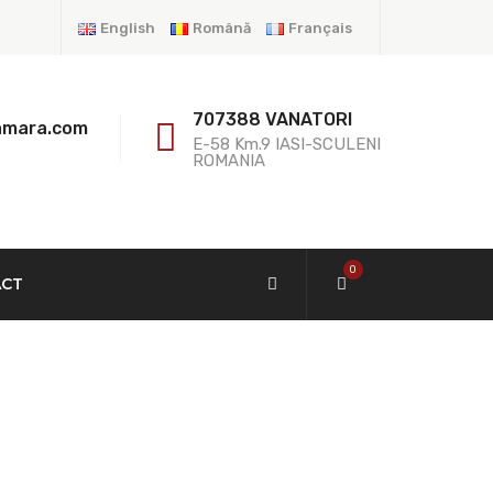
English
Română
Français
707388 VANATORI
amara.com
E-58 Km.9 IASI-SCULENI
ROMANIA
0
ACT