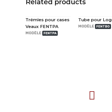
Related products
Trémies pour cases
Tube pour Log
Veaux FENTPA
MODÈLE
FENTBO
MODÈLE
FENTPA
707388 VANATORI E-58 Km.9
IASI-SCULENI ROMANIA