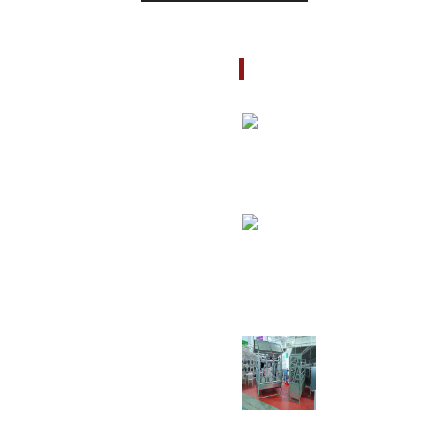
les
Nouveautés
09/12/2019
EIL
Chers partenair
FARM vous invi
ALOGUES
la p� ...
UITS
10/16/2019
Exposition
internationale
OPOS DE NOUS
spécialisée de 
...
letters
10/29/2019
Chers partenair
act
FARM vous invi
la p� ...