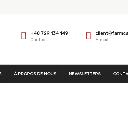
+40 729 134 149
client@farmc
Contact
E-mail
E
S
À PROPOS DE NOUS
NEWSLETTERS
CONT
ses Veaux FENTPI