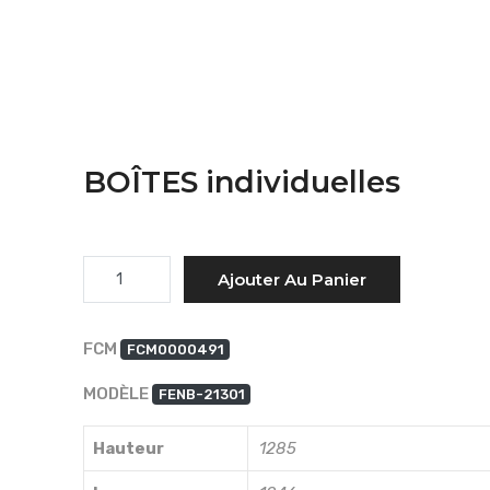
BOÎTES individuelles
Quantité
Ajouter Au Panier
FCM
FCM0000491
MODÈLE
FENB-21301
Hauteur
1285