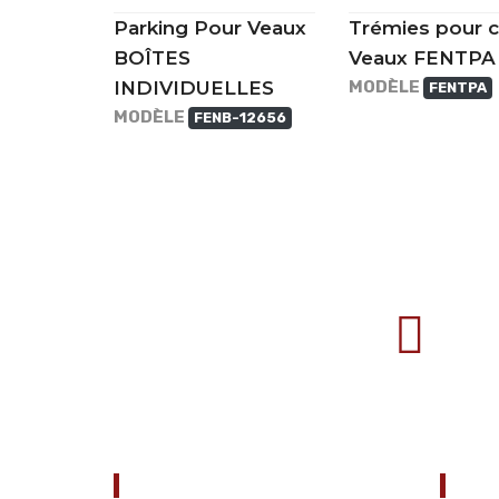
Parking Pour Veaux
Trémies pour 
BOÎTES
Veaux FENTPA
INDIVIDUELLES
MODÈLE
FENTPA
MODÈLE
FENB-12656
707388 VANATORI E-58 Km.9
IASI-SCULENI ROMANIA
À PROPOS DE NOUS
Uti