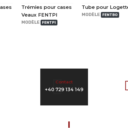
cases
Trémies pour cases
Tube pour Logett
Veaux FENTPI
MODÈLE
FENTBO
MODÈLE
FENTPI
Contact
+40 729 134 149
les
Nouveautés