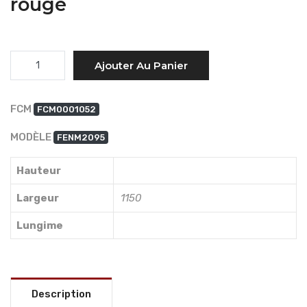
rouge
Quantité
Ajouter Au Panier
FCM
FCM0001052
MODÈLE
FENM2095
Hauteur
Largeur
1150
Lungime
Description