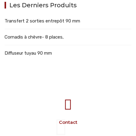
Les Derniers Produits
Transfert 2 sorties entrepôt 90 mm
Cornadis à chèvre- 8 places,
Diffuseur tuyau 90 mm
707388 VANATORI E-58 Km.9
IASI-SCULENI ROMANIA
Contact
+40 729 134 149