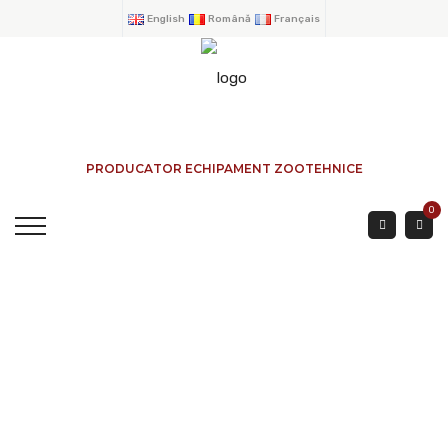
English
Română
Français
PRODUCATOR ECHIPAMENT ZOOTEHNICE
0
Lampe Infrarouge 250
W - Rouge
ACCUEIL
→
PRODUITS