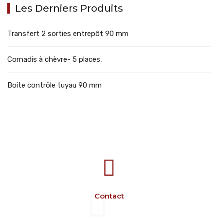
Les Derniers Produits
Transfert 2 sorties entrepôt 90 mm
Cornadis à chèvre- 5 places,
Boite contrôle tuyau 90 mm
707388 VANATORI E-58 Km.9
IASI-SCULENI ROMANIA
Contact
+40 729 134 149