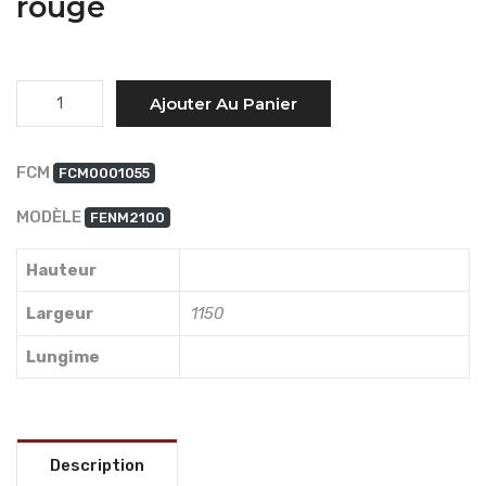
rouge
Quantité
Ajouter Au Panier
FCM
FCM0001055
MODÈLE
FENM2100
Hauteur
Largeur
1150
Lungime
Description