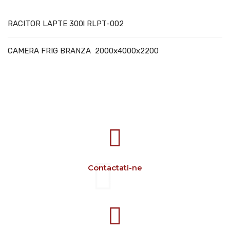
RACITOR LAPTE 300l RLPT-002
CAMERA FRIG BRANZA 2000x4000x2200
707388 VANATORI E-58 Km.9
IASI-SCULENI ROMANIA
Contactati-ne
+40 729 134 149