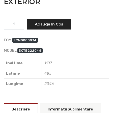
EXTERIOR
Cantitate
Adauga In Cos
FCM
FCM0000034
MODEL
EXTB222046
Inaltime
1107
Latime
485
Lungime
2046
Descriere
Informatii Suplimentare