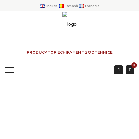
English
Română
Français
PRODUCATOR ECHIPAMENT ZOOTEHNICE
0
HRANITOR CU TAVA
BOVINE EXTERIOR
ACASA
→
PRODUSE