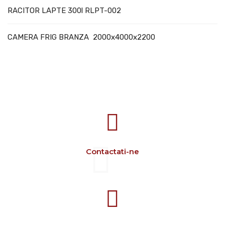
RACITOR LAPTE 300l RLPT-002
CAMERA FRIG BRANZA 2000x4000x2200
707388 VANATORI E-58 Km.9
IASI-SCULENI ROMANIA
Contactati-ne
+40 729 134 149
Program 7-16 L-V