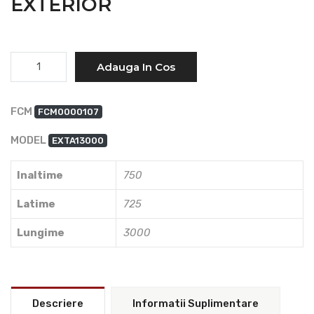
EXTERIOR
Cantitate
Adauga In Cos
FCM
FCM0000107
MODEL
EXTA13000
Inaltime
750
Latime
725
Lungime
3000
Descriere
Informatii Suplimentare