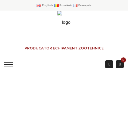
English
Română
Français
PRODUCATOR ECHIPAMENT ZOOTEHNICE
0
HRANITOR CU TAVA
BOVINE EXTERIOR
ACASA
→
PRODUSE