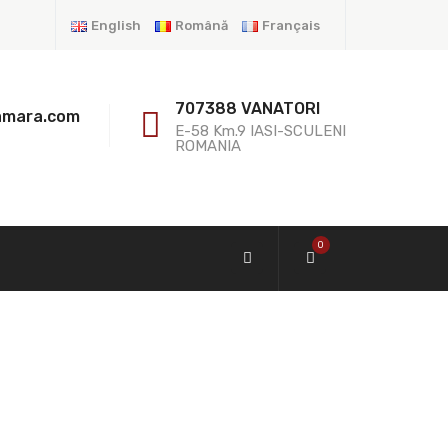
English
Română
Français
707388 VANATORI
amara.com
E-58 Km.9 IASI-SCULENI
ROMANIA
0