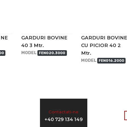
INE
GARDURI BOVINE
GARDURI BOVIN
40 3 Mtr.
CU PICIOR 40 2
MODEL
Mtr.
00
FENG20.3000
MODEL
FENG16.2000
Contactati-ne
+40 729 134 149