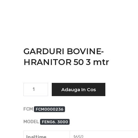
GARDURI BOVINE-
HRANITOR 50 3 mtr
Cantitate
Adauga In Cos
FCM
FCM0000236
MODEL
FENG6. 3000
Inaltime
1650