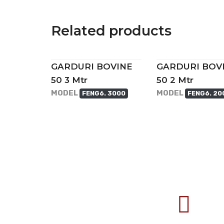
Related products
GARDURI BOVINE
GARDURI BOV
50 3 Mtr
50 2 Mtr
MODEL
MODEL
FENG6. 3000
FENG6. 20
707388 VANATORI E-58 Km.9
IASI-SCULENI ROMANIA