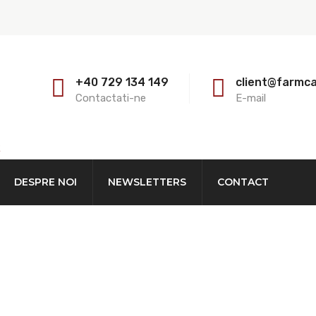
+40 729 134 149
client@farmc
Contactati-ne
E-mail
E
DESPRE NOI
NEWSLETTERS
CONTACT
E-HRANITOR 50 3 Mtr