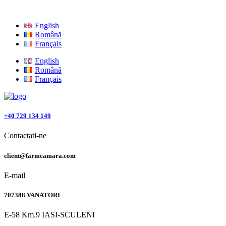
English
Română
Français
English
Română
Français
+40 729 134 149
Contactati-ne
client@farmcamara.com
E-mail
707388 VANATORI
E-58 Km.9 IASI-SCULENI