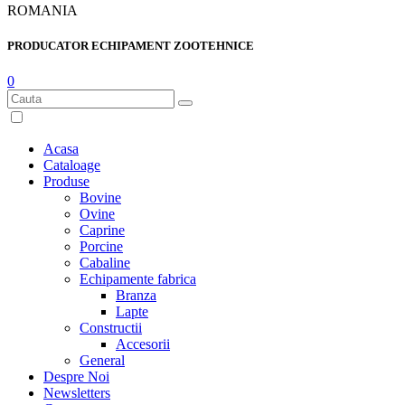
ROMANIA
PRODUCATOR ECHIPAMENT ZOOTEHNICE
0
Acasa
Cataloage
Produse
Bovine
Ovine
Caprine
Porcine
Cabaline
Echipamente fabrica
Branza
Lapte
Constructii
Accesorii
General
Despre Noi
Newsletters