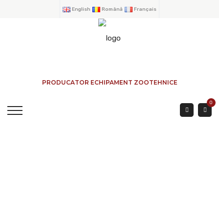
English
Română
Français
PRODUCATOR ECHIPAMENT ZOOTEHNICE
0
BUNCAR VITEI SINGUR
ACCES 3 Mtr INTERIOR
ACASA
→
PRODUSE