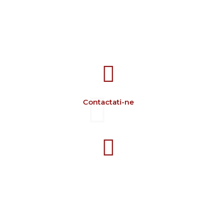
707388 VANATORI E-58 Km.9
IASI-SCULENI ROMANIA
Contactati-ne
+40 729 134 149
Program 7-16 L-V