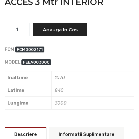
ACCES 3 Mtr INTERIOR
Cantitate
Adauga In Cos
FCM
FCM0002171
MODEL
FEEA803000
Inaltime
1070
Latime
840
Lungime
3000
Descriere
Informatii Suplimentare